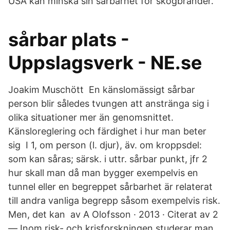
USA kan minska sin sårbarhet för skogbränder.
sårbar plats -
Uppslagsverk - NE.se
Joakim Muschött En känslomässigt sårbar
person blir således tvungen att anstränga sig i
olika situationer mer än genomsnittet.
Känsloreglering och färdighet i hur man beter
sig I 1, om person (l. djur), äv. om kroppsdel:
som kan såras; särsk. i uttr. sårbar punkt​, jfr 2
hur skall man då man bygger exempelvis en
tunnel eller en begreppet sårbarhet är relaterat
till andra vanliga begrepp såsom exempelvis risk.
Men, det kan av A Olofsson · 2013 · Citerat av 2
— Inom risk- och krisforskningen studerar man